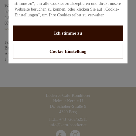
stimme zu“, um alle Cookies zu akzeptieren und direkt unsere
Webdesign
Webseite besuchen zu können, oder klicken Sie auf „Cookie-
b2 Werbeagentur mit Gspür
Einstellungen“, um Ihre Cookies selbst zu verwalten.
4362 Bad Kreuzen
07266/6481
www.bzwei.at
Ich stimme zu
Fotonachweis
Bäckerei-Cafe-Konditorei Kern
Cookie Einstellung
Adobe Stock
Unsplash
Bäckerei-Cafe-Konditorei
Helmut Kern e.U
Dr. Schober-Straße 9
4320 Perg
TEL: +43 7262/52515
info@kern-baecker.at