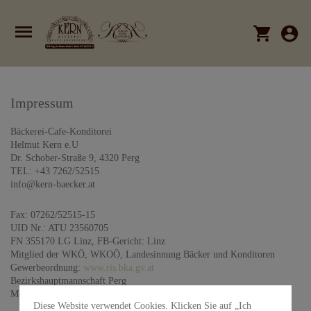
Impressum
Bäckerei-Cafe-Konditorei
Helmut Kern e.U
Dr. Schober-Straße 9, 4320 Perg
TEL: +43 7262/52515
info@kern-baecker.at
Fax: 07262/52515-15
UID Nr.: ATU 23560705
FN 355170 LG Linz,
FB-Gericht: Linz
Mitglied der WKÖ, WKOÖ, Landesinnung Bäcker und Konditoren
Gewerbeordnung:
www.ris.bka.gv.at
Bezirkshauptmannschaft Perg
Meisterbetrieb, Meisterprüfung abgelegt in Österreich
Diese Website verwendet Cookies. Klicken Sie auf „Ich